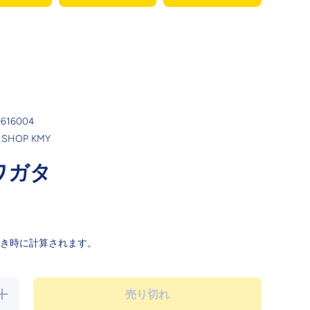
0616004
 SHOP KMY
ワガタ
き時に計算されます。
の数
売り切れ
量を