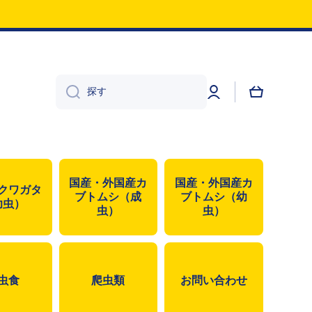
♪
ロ
カ
グ
ー
探す
イ
ト
ン
国産・外国産カ
国産・外国産カ
クワガタ
ブトムシ（成
ブトムシ（幼
幼虫）
虫）
虫）
虫食
爬虫類
お問い合わせ