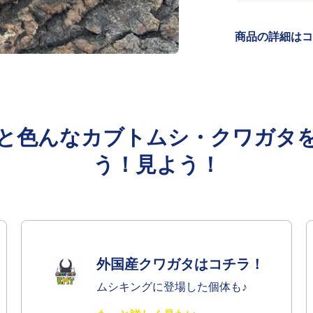
減ら
す
商品の詳細はコ
と色んなカブトムシ・クワガタ
う！見よう！
外国産クワガタはコチラ！
ムシキングに登場した個体も♪