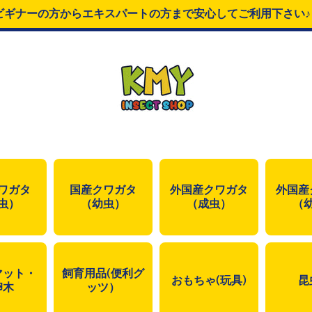
ビギナーの方からエキスパートの方まで安心してご利用下さい
ワガタ
国産クワガタ
外国産クワガタ
外国産
虫）
（幼虫）
（成虫）
（
マット・
飼育用品(便利グ
おもちゃ(玩具)
昆
卵木
ッツ）