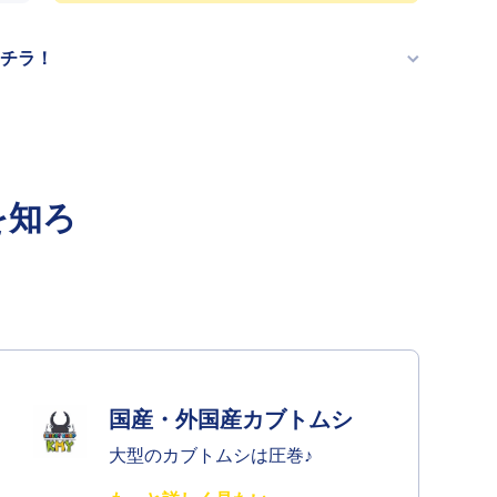
増や
す
チラ！
を知ろ
国産・外国産カブトムシ
大型のカブトムシは圧巻♪