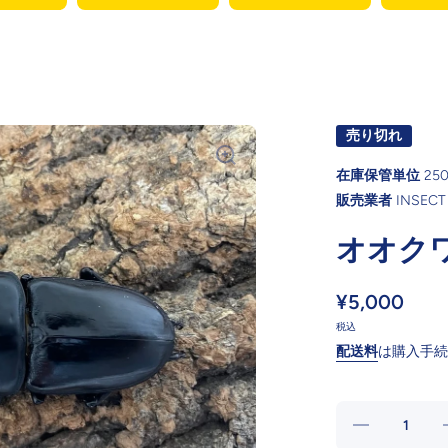
売り切れ
在庫保管単位
25
販売業者
INSECT
オオク
¥5,000
税込
配送料
は購入手続
の数
量を