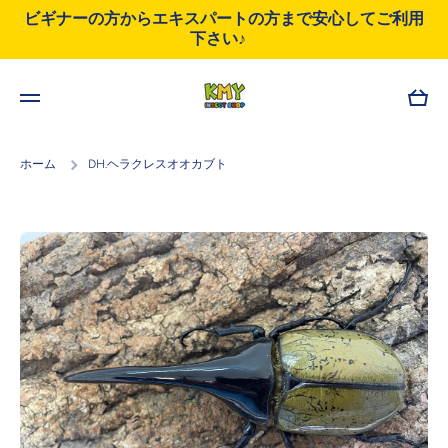
ビギナーの方からエキスパートの方まで安心してご利用
コンテンツにスキップ
下さい♪
カ
ー
ト
ホーム
DH.ヘラクレスオオカブト
商品情報にスキップ