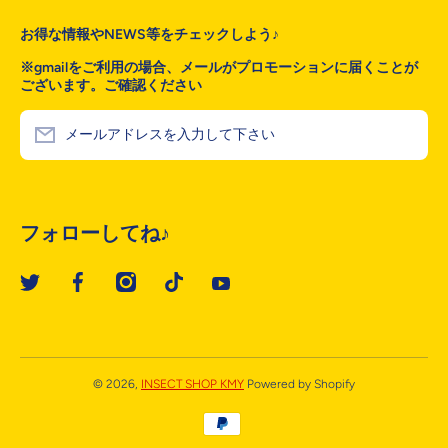
お得な情報やNEWS等をチェックしよう♪
※gmailをご利用の場合、メールがプロモーションに届くことが
ございます。ご確認ください
メールアドレスを入力して下さい
フォローしてね♪
twittercom/@towa_06171088
facebookcom/kmyinsectshop
instagramcom/insect_shop_kmy
vttiktokcom/ZSR1MnSkd/
youtubecom/channel/UC30izOhYI
© 2026,
INSECT SHOP KMY
Powered by Shopify
お支払い方法