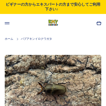
ビギナーの方からエキスパートの方まで安心してご利用
コンテンツにスキップ
下さい♪
カ
ー
ト
ホーム
パプアキンイロクワガタ
商品情報にスキップ