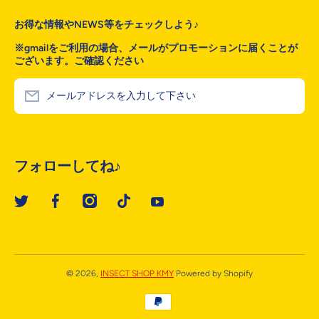
お得な情報やNEWS等をチェックしよう♪
※gmailをご利用の場合、メールがプロモーションに届くことが
ございます。ご確認ください
メールアドレスを入力して下さい
フォローしてね♪
twittercom/@towa_06171088
facebookcom/kmyinsectshop
instagramcom/insect_shop_kmy
vttiktokcom/ZSR1MnSkd/
youtubecom/channel/UC30izOhYI
© 2026,
INSECT SHOP KMY
Powered by Shopify
お支払い方法