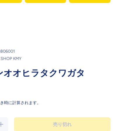
0806001
 SHOP KMY
ンオオヒラタクワガタ
き時に計算されます。
の数
売り切れ
量を