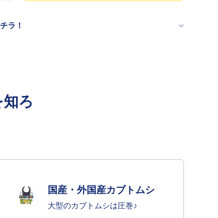
増や
す
チラ！
を知ろ
国産・外国産カブトムシ
大型のカブトムシは圧巻♪