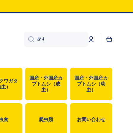
♪
ロ
カ
グ
ー
探す
イ
ト
ン
国産・外国産カ
国産・外国産カ
クワガタ
ブトムシ（成
ブトムシ（幼
幼虫）
虫）
虫）
虫食
爬虫類
お問い合わせ