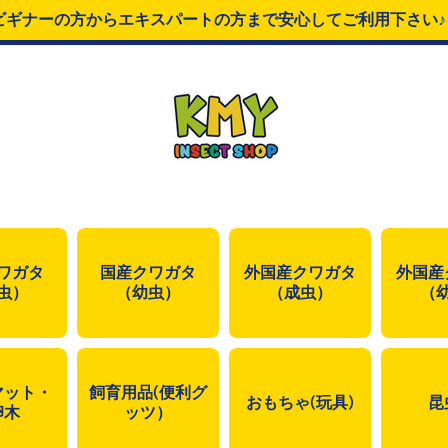
ビギナーの方からエキスパートの方まで安心してご利用下さい
ワガタ
国産クワガタ
外国産クワガタ
外国産
虫）
（幼虫）
（成虫）
（
マット・
飼育用品(便利グ
おもちゃ(玩具)
昆
卵木
ッツ）