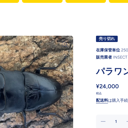
売り切れ
在庫保管単位
25
販売業者
INSECT
パラワ
¥24,000
税込
配送料
は購入手続
の数
量を