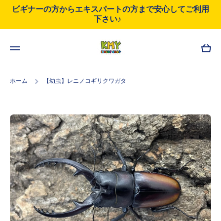
ビギナーの方からエキスパートの方まで安心してご利用
コンテンツにスキップ
下さい♪
カ
ー
ト
ホーム
【幼虫】レニノコギリクワガタ
商品情報にスキップ