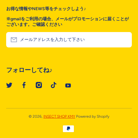
お得な情報やNEWS等をチェックしよう♪
※gmailをご利用の場合、メールがプロモーションに届くことが
ございます。ご確認ください
メールアドレスを入力して下さい
フォローしてね♪
twittercom/@towa_06171088
facebookcom/kmyinsectshop
instagramcom/insect_shop_kmy
vttiktokcom/ZSR1MnSkd/
youtubecom/channel/UC30izOhYI
© 2026,
INSECT SHOP KMY
Powered by Shopify
お支払い方法